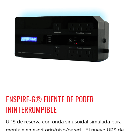
ENSPIRE-G® FUENTE DE PODER
ININTERRUMPIBLE
UPS de reserva con onda sinusoidal simulada para
montaje en escritorio/piso/pared El nuevo UPS de