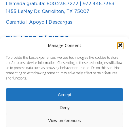
Llamada gratuita:
800.238.7272
|
972.446.7363
1455 LeMay Dr. Carrollton, TX 75007
Garantía
|
Apoyo
|
Descargas
ENLACES RÁPIDOS
Manage Consent
Baterías de Repuesto
To provide the best experiences, we use technologies like cookies to store
Blog de Energía
and/or access device information. Consenting to these technologies will allow
us to process data such as browsing behavior or unique IDs on this site. Not
SOLUCIONES
consenting or withdrawing consent, may adversely affect certain features
and functions.
Fuente de Poder Ininterrumpible
Distribución de energía y gestión
Accept
Protectores contra sobretensiones
Deny
View preferences
Copyright ©2020 by Para Systems, Inc.