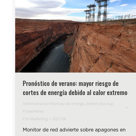
Pronóstico de verano: mayor riesgo de
cortes de energía debido al calor extremo
Administración Remota de Energía
,
Battery Backup
,
PowerNews
Por
Marketing
2022-06
Monitor de red advierte sobre apagones en