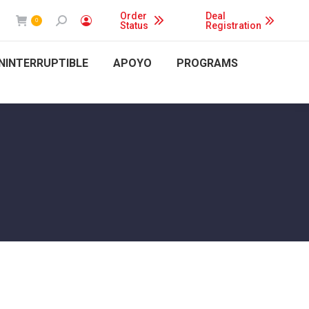
Order
Deal
Buscar:
0
Status
Registration
ININTERRUPTIBLE
APOYO
PROGRAMS