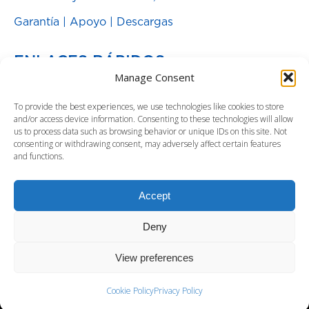
Garantía
|
Apoyo
|
Descargas
ENLACES RÁPIDOS
Manage Consent
Baterías de Repuesto
To provide the best experiences, we use technologies like cookies to store
Blog de Energía
and/or access device information. Consenting to these technologies will allow
us to process data such as browsing behavior or unique IDs on this site. Not
SOLUCIONES
consenting or withdrawing consent, may adversely affect certain features
and functions.
Fuente de Poder Ininterrumpible
Distribución de energía y gestión
Accept
Protectores contra sobretensiones
Deny
View preferences
Copyright ©2020 by Para Systems, Inc.
www.minutemanups.com. All rights reserved.
Cookie Policy
Privacy Policy
Footer - Contact Us